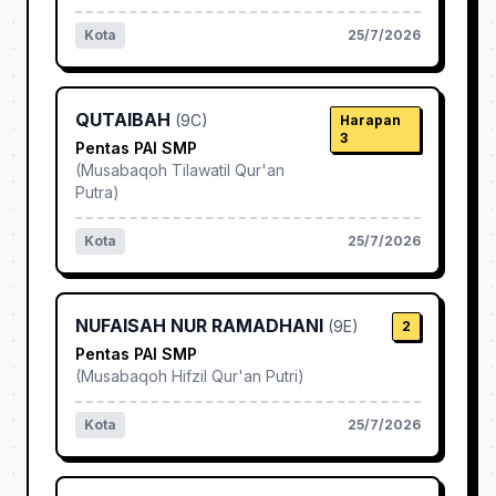
Kota
25/7/2026
QUTAIBAH
(
9C
)
Harapan
3
Pentas PAI SMP
(
Musabaqoh Tilawatil Qur'an
Putra
)
Kota
25/7/2026
NUFAISAH NUR RAMADHANI
(
9E
)
2
Pentas PAI SMP
(
Musabaqoh Hifzil Qur'an Putri
)
Kota
25/7/2026