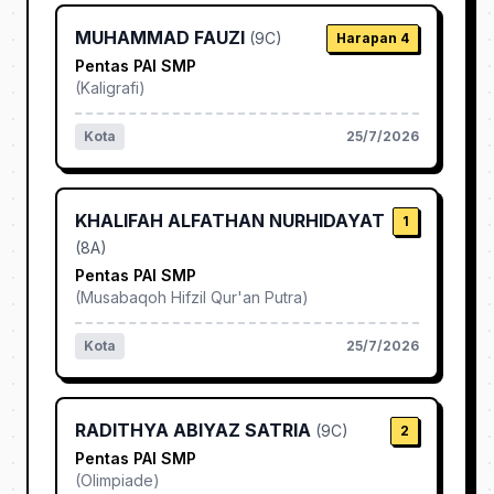
MUHAMMAD FAUZI
(
9C
)
Harapan 4
Pentas PAI SMP
(
Kaligrafi
)
Kota
25/7/2026
KHALIFAH ALFATHAN NURHIDAYAT
1
(
8A
)
Pentas PAI SMP
(
Musabaqoh Hifzil Qur'an Putra
)
Kota
25/7/2026
RADITHYA ABIYAZ SATRIA
(
9C
)
2
Pentas PAI SMP
(
Olimpiade
)