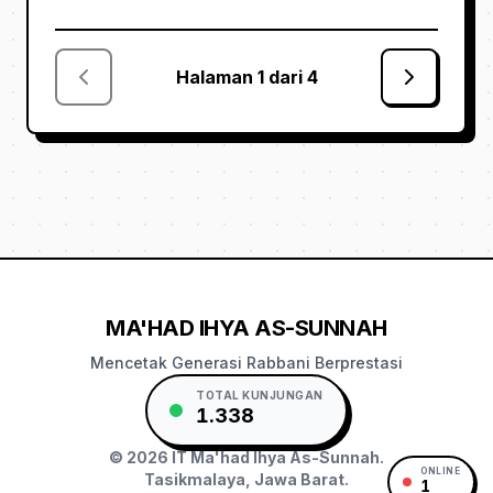
Halaman
1
dari
4
MA'HAD IHYA AS-SUNNAH
Mencetak Generasi Rabbani Berprestasi
TOTAL KUNJUNGAN
1.338
©
2026
IT Ma'had Ihya As-Sunnah.
ONLINE
Tasikmalaya, Jawa Barat.
1